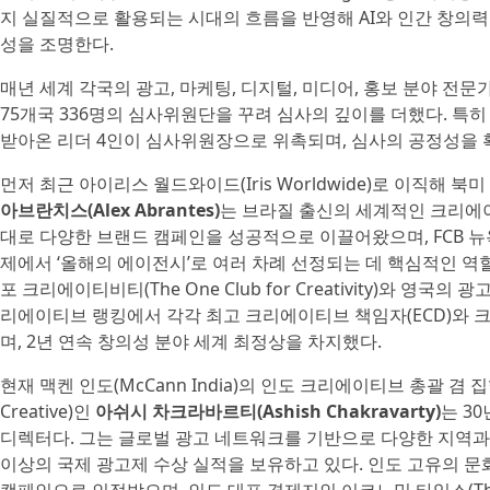
지 실질적으로 활용되는 시대의 흐름을 반영해 AI와 인간 창의
성을 조명한다.
매년 세계 각국의 광고, 마케팅, 디지털, 미디어, 홍보 분야 전문
75개국 336명의 심사위원단을 꾸려 심사의 깊이를 더했다. 
받아온 리더 4인이 심사위원장으로 위촉되며, 심사의 공정성을 
먼저 최근 아이리스 월드와이드(Iris Worldwide)로 이직해
아브란치스(Alex Abrantes)
는 브라질 출신의 세계적인 크리에이
대로 다양한 브랜드 캠페인을 성공적으로 이끌어왔으며, FCB 뉴
제에서 ‘올해의 에이전시’로 여러 차례 선정되는 데 핵심적인 역할을
포 크리에이티비티(The One Club for Creativity)와 영국의
리에이티브 랭킹에서 각각 최고 크리에이티브 책임자(ECD)와 크
며, 2년 연속 창의성 분야 세계 최정상을 차지했다.
현재 맥켄 인도(McCann India)의 인도 크리에이티브 총괄 겸 집행이사(Ex
Creative)인
아쉬시 차크라바르티(Ashish Chakravarty)
는 3
디렉터다. 그는 글로벌 광고 네트워크를 기반으로 다양한 지역과
이상의 국제 광고제 수상 실적을 보유하고 있다. 인도 고유의 