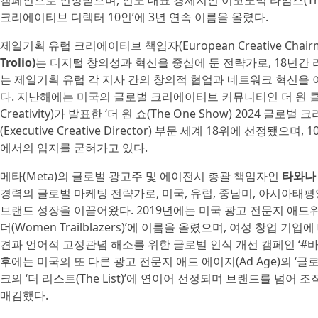
캠페인으로 인정받으며, 인도 대표 경제지인 이코노믹 타임스(The E
크리에이티브 디렉터 10인’에 3년 연속 이름을 올렸다.
제일기획 유럽 크리에이티브 책임자(European Creative Chair
Trolio)
는 디지털 창의성과 혁신을 중심에 둔 전략가로, 18년간
는 제일기획 유럽 각 지사 간의 창의적 협업과 네트워크 혁신을
다. 지난해에는 미국의 글로벌 크리에이티브 커뮤니티인 더 원 클럽 포
Creativity)가 발표한 ‘더 원 쇼(The One Show) 2024
(Executive Creative Director) 부문 세계 18위에 선정
에서의 입지를 굳혀가고 있다.
메타(Meta)의 글로벌 광고주 및 에이전시 총괄 책임자인
타와나 
경력의 글로벌 마케팅 전략가로, 미국, 유럽, 중남미, 아시아태
브랜드 성장을 이끌어왔다. 2019년에는 미국 광고 전문지 애드위크
더(Women Trailblazers)’에 이름을 올렸으며, 여성 창업 
견과 언어적 고정관념 해소를 위한 글로벌 인식 개선 캠페인 ‘#바이어
후에는 미국의 또 다른 광고 전문지 애드 에이지(Ad Age)의 ‘글로벌 여
크의 ‘더 리스트(The List)’에 연이어 선정되며 브랜드를 넘
매김했다.