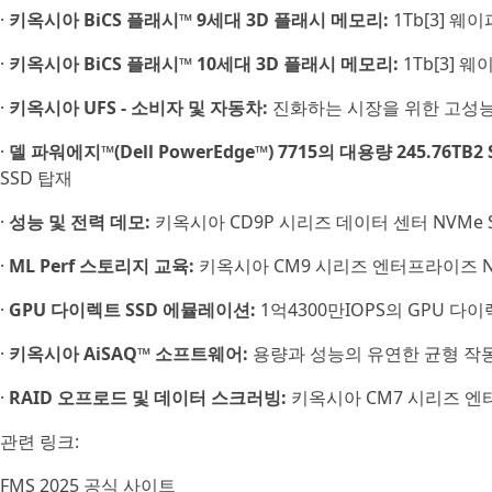
·
키옥시아 BiCS 플래시™ 9세대 3D 플래시 메모리:
1Tb[3] 웨
·
키옥시아 BiCS 플래시™ 10세대 3D 플래시 메모리:
1Tb[3] 
·
키옥시아 UFS - 소비자 및 자동차:
진화하는 시장을 위한 고성
·
델 파워에지™(Dell PowerEdge™) 7715의 대용량 245.76TB2 
SSD 탑재
·
성능 및 전력 데모:
키옥시아 CD9P 시리즈 데이터 센터 NVMe 
·
ML Perf 스토리지 교육:
키옥시아 CM9 시리즈 엔터프라이즈 NV
·
GPU 다이렉트 SSD 에뮬레이션:
1억4300만IOPS의 GPU 
·
키옥시아 AiSAQ™ 소프트웨어:
용량과 성능의 유연한 균형 작
·
RAID 오프로드 및 데이터 스크러빙:
키옥시아 CM7 시리즈 엔터
관련 링크:
FMS 2025 공식 사이트