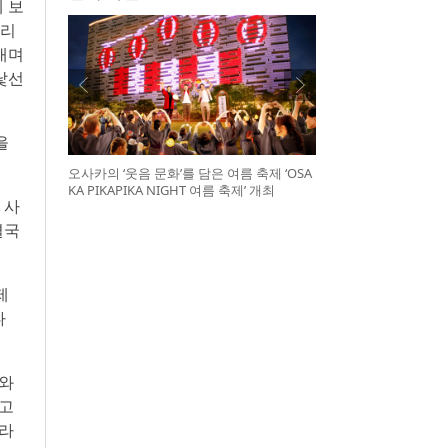
께 보
심리
내며
낯선
을
오사카의 ‘웃음 문화’를 담은 여름 축제 ‘OSA
KA PIKAPIKA NIGHT 여름 축제’ 개최
 사
결국
제
다
라와
 고
”라