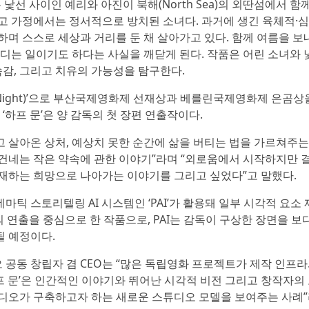
 낯선 사이인 예리와 아진이 북해(North Sea)의 외딴섬에서 함
고 가정에서는 정서적으로 방치된 소녀다. 과거에 생긴 육체적·
하며 스스로 세상과 거리를 둔 채 살아가고 있다. 함께 여름을 보
견디는 일이기도 하다는 사실을 깨닫게 된다. 작품은 어린 소녀와 
속감, 그리고 치유의 가능성을 탐구한다.
n Night)’으로 부산국제영화제 선재상과 베를린국제영화제 은곰상
‘하프 문’은 양 감독의 첫 장편 연출작이다.
품고 살아온 상처, 예상치 못한 순간에 삶을 버티는 법을 가르쳐주는
건네는 작은 약속에 관한 이야기”라며 “외로움에서 시작하지만 
재하는 희망으로 나아가는 이야기를 그리고 싶었다”고 말했다.
틱 스토리텔링 AI 시스템인 ‘PAI’가 활용돼 일부 시각적 요소 
의 연출을 중심으로 한 작품으로, PAI는 감독이 구상한 장면을 보
될 예정이다.
튜디오 공동 창립자 겸 CEO는 “많은 독립영화 프로젝트가 제작 인프
프 문’은 인간적인 이야기와 뛰어난 시각적 비전 그리고 창작자의
튜디오가 구축하고자 하는 새로운 스튜디오 모델을 보여주는 사례