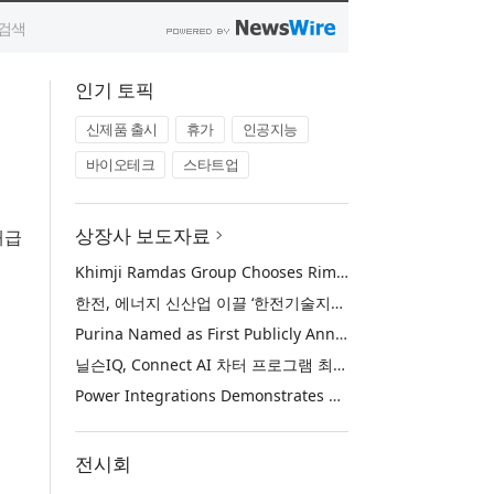
인기 토픽
신제품 출시
휴가
인공지능
바이오테크
스타트업
상장사 보도자료
배급
Khimji Ramdas Group Chooses Rimini Street to Reduce SAP Support Costs, Protect 700+ Customizations and Reinvest Savings in Innovation
한전, 에너지 신산업 이끌 ‘한전기술지주’ 공식 출범
Purina Named as First Publicly Announced NIQ ConnectAI Charter Client
닐슨IQ, Connect AI 차터 프로그램 최초 고객사 ‘퓨리나’ 선정
Power Integrations Demonstrates World’s First 2200 V GaN Technology for Next-Era High-Voltage Power Systems
전시회