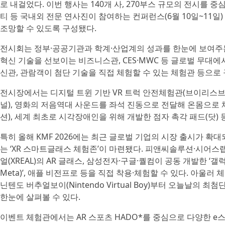
로 내걸었다. 이번 행사는 140개 사, 270부스 규모의 전시를
티 등 국내외 전문 연사진이 참여하는 컨퍼런스(6월 10일~11
조망할 수 있도록 구성됐다.
전시회는 정부·공공기관과 학계·산업계의 성과를 한눈에 보여주
혁신 기술을 선보이는 비즈니스관, CES·MWC 등 글로벌 무대
신관, 관람객이 첨단 기술을 직접 체험할 수 있는 체험관 등으로
전시장에서는 디지털 트윈 기반 VR 트럭 안전체험관(브이리스브이
널), 영화의 저음역대 사운드를 좌석 진동으로 전달해 온몸으로 
션), 세계 최초로 시각장애인을 위해 개발한 점자 촉각 패드(닷)
특히 올해 KMF 2026에는 최근 글로벌 기업의 시장 출시가 확
는 ‘XR 스마트글래스 체험존’이 마련됐다. 피앤씨솔루션·시어
얼(XREAL)의 AR 글래스, 삼성전자·구글·퀄컴이 공동 개발한 ‘갤럭시 
Meta)’, 애플 비전프로 등을 직접 착용·체험할 수 있다. 아울러 
닌텐도 버추얼보이(Nintendo Virtual Boy)부터 오늘날의 
한눈에 살펴볼 수 있다.
이벤트 체험관에서는 AR 스포츠 HADO*를 중심으로 다양한 e스