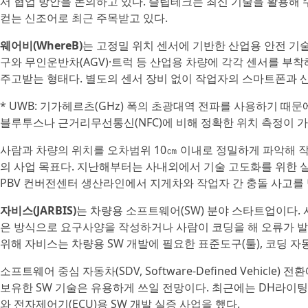
서 협업 방안을 논의하고 있다. 슬립테크는 최신 기술을 활용해
컫는 신조어로 최근 주목받고 있다.
웨어비(WhereB)
는 고정밀 위치 센서에 기반한 산업용 안전 기술
구와 무인운반차(AGV)·트럭 등 산업용 차량에 각각 센서를 부착해 U
주고받는 형태다. 별도의 센서 장비 없이 작업자의 스마트폰과 
* UWB: 기가헤르츠(GHz) 폭의 초광대역 전파를 사용하기 때
블루투스나 근거리무선통신(NFC)에 비해 정확한 위치 측정이 
사람과 차량의 위치를 오차범위 10㎝ 이내로 정밀하게 파악해 
의 사업 목표다. 지난해부터는 사내외에서 기술 고도화를 위한 
PBV 컨버전센터 생산라인에서 지게차와 작업자 간 충돌 사고를 
자비스(JARBIS)
는 차량용 소프트웨어(SW) 분야 스타트업이다. 
은 방식으로 요구사양을 작성하거나 사람이 코딩을 해 오류가 발
위해 자비스는 차량용 SW 개발에 필요한 표준도구(툴), 코딩 자
소프트웨어 중심 자동차(SDV, Software-Defined Vehicl
보유한 SW 기술은 유용하게 쓰일 전망이다. 최근에는 DH라이팅
와 전자제어기(ECU)용 SW 개발 실증 사업을 했다.