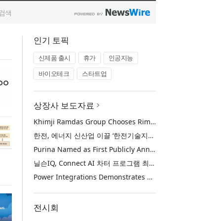
인기 토픽
신제품 출시
휴가
인공지능
바이오테크
스타트업
상장사 보도자료
Khimji Ramdas Group Chooses Rimini Street to Reduce SAP Support Costs, Protect 700+ Customizations and Reinvest Savings in Innovation
한전, 에너지 신산업 이끌 ‘한전기술지주’ 공식 출범
Purina Named as First Publicly Announced NIQ ConnectAI Charter Client
닐슨IQ, Connect AI 차터 프로그램 최초 고객사 ‘퓨리나’ 선정
Power Integrations Demonstrates World’s First 2200 V GaN Technology for Next-Era High-Voltage Power Systems
전시회