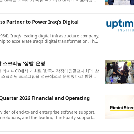
...
s Partner to Power Iraq’s Digital
64), Iraq’s leading digital infrastructure company,
p to accelerate Iraq’s digital transformation. The
t...
스크리닝 ‘상벨’ 운영
 춘천 라데나CC에서 개최된 ‘한국시각장애인골프대회’에 참
강 스크리닝 프로그램을 성공적으로 운영했다고 밝혔다.
.
 Quarter 2026 Financial and Operating
rovider of end-to-end enterprise software support,
solutions, and the leading third-party support
oday an...