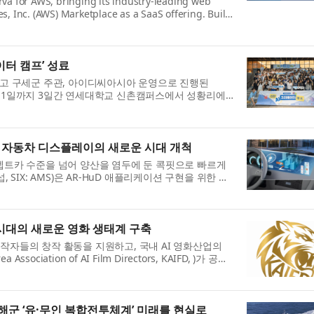
rva for AWS, bringing its industry-leading web
s, Inc. (AWS) Marketplace as a SaaS offering. Built
izati...
에이터 캠프’ 성료
 구세군 주관, 아이디씨아시아 운영으로 진행된
터 8월 1일까지 3일간 연세대학교 신촌캠퍼스에서 성황리에
 중...
능형 자동차 디스플레이의 새로운 시대 개척
콘셉트카 수준을 넘어 양산을 염두에 둔 콕핏으로 빠르게
 SIX: AMS)은 AR-HuD 애플리케이션 구현을 위한 프
ion Comp...
 시대의 새로운 영화 생태계 구축
창작자들의 창작 활동을 지원하고, 국내 AI 영화산업의
ation of AI Film Directors, KAIFD, )가 공식
.
해군 ‘유·무인 복합전투체계’ 미래를 현실로