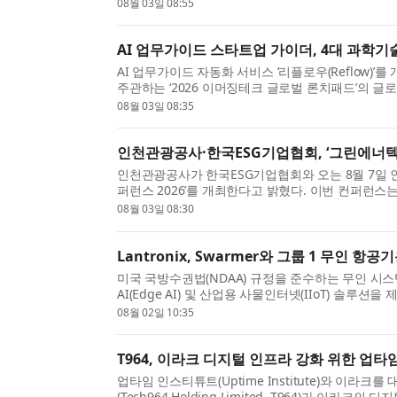
소 발생 반응은 억제하고, 암모니아를 만드는 질소 ..
08월 03일 08:55
AI 업무가이드 스타트업 가이더, 4대 과학기
AI 업무가이드 자동화 서비스 ‘리플로우(Reflow)
주관하는 ‘2026 이머징테크 글로벌 론치패드’의 글로벌 
23일 협약을 체결했다고 밝혔다. 가이더는 글로...
08월 03일 08:35
인천관광공사·한국ESG기업협회, ‘그린에너텍 E
인천관광공사가 한국ESG기업협회와 오는 8월 7일 
퍼런스 2026’를 개최한다고 밝혔다. 이번 컨퍼런
협회가 공동 주관하는 국내 대표 탄소중립·신재생에너
08월 03일 08:30
Lantronix, Swarmer와 그룹 1 무인 
미국 국방수권법(NDAA) 규정을 준수하는 무인 시스
AI(Edge AI) 및 산업용 사물인터넷(IIoT) 솔루션을 제
2024년 4월 이후 우크라이나에서 10만 회 이상의 실.
08월 02일 10:35
T964, 이라크 디지털 인프라 강화 위한 업
업타임 인스티튜트(Uptime Institute)와 이라
(Tech964 Holding Limited, T964)가 