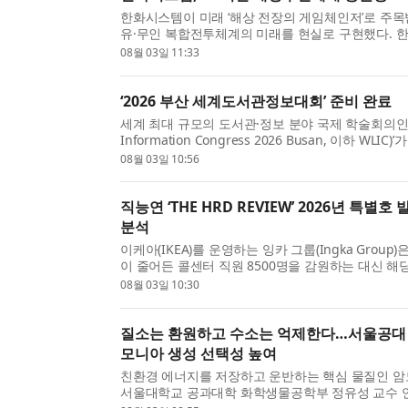
한화시스템이 미래 ‘해상 전장의 게임체인저’로 주
유·무인 복합전투체계의 미래를 현실로 구현했다. 
(AI) 기반 유·무인 복합 전투체계 대(對)기뢰전’ 시...
08월 03일 11:33
‘2026 부산 세계도서관정보대회’ 준비 완료
세계 최대 규모의 도서관·정보 분야 국제 학술회의인 ‘20
Information Congress 2026 Busan, 이하 WL
코(BEXCO)에서 개최된다. 국제도서관협회연맹(IFLA)이
08월 03일 10:56
직능연 ‘THE HRD REVIEW’ 2026년 특
분석
이케아(IKEA)를 운영하는 잉카 그룹(Ingka Group)은
이 줄어든 콜센터 직원 8500명을 감원하는 대신 
(advisor)’로 재훈련하고 신규 서비스를 개시했다. 그 결
08월 03일 10:30
질소는 환원하고 수소는 억제한다…서울공대 
모니아 생성 선택성 높여
친환경 에너지를 저장하고 운반하는 핵심 물질인 암
서울대학교 공과대학 화학생물공학부 정유성 교수 