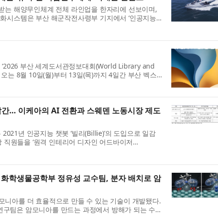
목받는 해양무인체계 전체 라인업을 한자리에 선보이며,
한화시스템은 부산 해군작전사령부 기지에서 ‘인공지능
26 부산 세계도서관정보대회(World Library and
IC)’가 오는 8월 10일(월)부터 13일(목)까지 4일간 부산 벡스
 ...
별호 발간… 이케아의 AI 전환과 스웨덴 노동시장 제도
 2021년 인공지능 챗봇 ‘빌리(Billie)’의 도입으로 일감
해당 직원들을 ‘원격 인테리어 디자인 어드바이저
과,...
화학생물공학부 정유성 교수팀, 분자 배치로 암
모니아를 더 효율적으로 만들 수 있는 기술이 개발됐다.
연구팀은 암모니아를 만드는 과정에서 방해가 되는 수