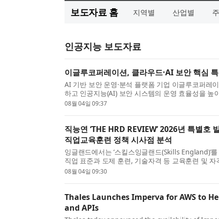
보도자료 홈
지역별
산업별
인공지능 보도자료
이글루코퍼레이션, 클라우드·AI 보안 핵심 특
AI 기반 보안 운영·분석 플랫폼 기업 이글루코퍼레
하고 인공지능(AI) 보안 시스템의 운영 효율성을 
이션은 이번에 확보한 특허 기술을 바탕으로 지능형..
08월 04일 09:37
직능연 ‘THE HRD REVIEW’ 2026년 특
직업교육훈련 정책 시사점 분석
잉글랜드에서는 ‘스킬스잉글랜드(Skills England
직업 표준과 도제 훈련, 기술자격 등 교육훈련 및 
인공지능(AI)과 신기술의 확산으로 국가직무능력...
08월 04일 09:30
Thales Launches Imperva for AWS to Hel
and APIs