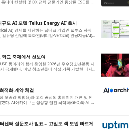
톱티어 컨설팅 및 DX 전략 전문가인 황상돈 CSO를 전
...
AI 모델 ‘Tellus Energy AI’ 출시
ical AI) 경제를 지원하는 딥테크 기업인 텔루스 파워
에너지 및 컴퓨팅 산업에 특화된(버티컬·Vertical) 인공지능(AI)
스 학교 축제에서 선보여
SE 동아리와 함께 운영한 2026년 우수청소년활동 지
에서 공개했다. 이날 청소년들이 직접 기획·개발한 디지
..
 최적화 계약 체결
장 오종양·박범용)과 고객 중심의 홈페이지 개편 및 인
혔다. AI아카이브는 생성형 엔진 최적화(GEO)와 AI 답
.
이터센터 설문조사 발표… 고밀도 랙 도입 빠르게