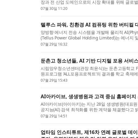
장과 전 산업 도메인으로의 시장 확대를 위해 글로벌 
격 영입했다고 30일 밝혔다. 이번에 합류한 황상돈 CS
07월 30일 11:20
텔루스 파워, 친환경 AI 컴퓨팅 위한 버티컬 대규모 
양방향 에너지 전송 시스템을 개발해 물리적 AI(Phys
(Tellus Power Global Holding Limited)는 
모델인 ‘Tellus Energy AI’를 출시했다고 발표했다...
07월 29일 16:32
둔촌고 청소년들, AI 기반 디지털 포용 서비
시립망우청소년센터(관장 최윤식)는 둔촌고등학교 FU
원프로그램 ‘ALL포용프로젝트’의 결과를 학교 축제
털 포용 서비스를 체험할 수 있는 부스를 운영해 축제 .
07월 29일 15:43
AI아카이브, 생생병원과 고객 중심 홈페이지
AI아카이브(아이아키)는 지난 28일 생생병원(대표원
공지능(AI) 검색 최적화를 위한 계약을 체결했다고 밝
변 최적화(AEO)를 전문으로 하는 기업이다. 아인병..
07월 29일 14:51
업타임 인스티튜트, 제16차 연례 글로벌 데