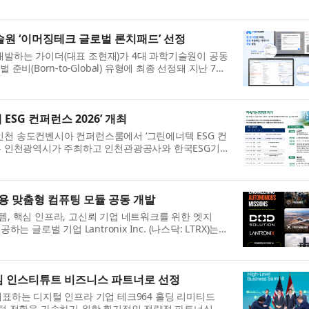
.
술원 ‘이머징테크 글로벌 론치패드’ 선정
’를 개발하는 가이더(대표 조현재)가 4대 과학기술원이 공동
준비(Born-to-Global) 유형에 최종 선정돼 지난 7월
SG 컨퍼런스 2026’ 개최
인천 송도컨벤시아 컨퍼런스룸에서 ‘그린에너텍 ESG 컨
스는 인천광역시가 주최하고 인천관광공사와 한국ESG기업
지...
항공기용 맞춤형 컴퓨팅 모듈 공동 개발
템, 핵심 인프라, 고신뢰 기업 네트워크를 위한 엣지
공하는 글로벌 기업 Lantronix Inc. (나스닥: LTRX)는
..
타임 인스티튜트 비즈니스 파트너로 선정
크를 대표하는 디지털 인프라 기업 테크964 홀딩 리미티드
이라크의 디지털 전환을 가속하기 위한 획기적인 전략적 파트너십을