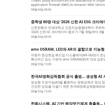
Thales today announced the availability of Impe
application firewall (WAF) to Amazon Web Service
on key AWS services, Imperva for AWS helps organ
08월 04일 08:46
중학생 80명 대상 ‘2026 신한 AI ESG 크리
신한은행과 연세대학교 인공지능융합대학이 주최하고
‘2026 신한 AI 크리에이터 캠프’가 7월 30일부
마무리됐다. 이번 캠프에는 디지털 교육 기회가 부족한
08월 04일 08:30
ams OSRAM, LED와 AR의 결합으로 지
자동차 증강현실 헤드업 디스플레이(AR-HuD)가 
확산하고 있는 가운데 ams OSRAM(한국 대표 심한섭,
로젝션 등급 RGB LED 광원 ‘OSRAM OSTAR™ Project
08월 03일 13:09
한국AI영화감독협회 공식 출범… 생성형 AI
생성형 인공지능(AI)을 활용하는 영화감독과 영상 
건강한 성장을 이끌기 위한 한국AI영화감독협회(Korea Associ
출범했다. 한국AI영화감독협회는 지난 7월 15일 서..
08월 03일 13:00
한화시스템, AI 기반 해양무인체계 총출동… 