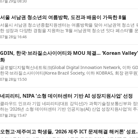
인공지능(AI) 활용 확대와 데이터 기반 국방 역량 강...
07월 29일 08:30
서울 서남권 청소년의 여름방학, 도전과 배움이 가득한 8월
서울시 서남권 청소년종합지원센터는 여름방학을 맞아 서남권역 청소년 유
한 성장과 다양한 경험을 지원하는 ‘8월 서남권역 청소년 잇다 페스타’를 
△인공지능(AI) 활용 경진대회 △국제 교류 및 봉사 △...
07월 28일 16:46
GDIN, 한국·브라질소사이어티와 MOU 체결… ‘Korean Valle
화
글로벌디지털혁신네트워크(Global Digital Innovation Network, 이하 
한국·브라질소사이어티(Korea Brazil Society, 이하 KOBRAS, 회장 
진출 및 한-브라질 협력 지원에 관한 양해각서(MOU)...
07월 28일 15:50
네피리티, NIPA ‘소형 데이터센터 기반 AI 성장지원사업’ 선정
클라우드 인프라 기업 네피리티(대표 강익선)가 과학기술정보통신부와 정보
하는 ‘2026년 소형 데이터센터 기반 인공지능(AI) 산업 성장지원사업’의
혔다. 전국 10개 과제가 경합한 이번 공모에서 네피리...
07월 28일 15:47
오현고·제주여고 학생들, ‘2026 제주 ICT 문제해결 해커톤’ 성료