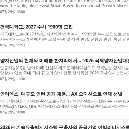
SLB (NYSE: SLB) today announced results for the second-quarter 202
view the table, please visit Broad-Based International Growth More 
East Disruptions “SLB delivered solid second-quarter res...
07월 29일 12:00
건국대학교, 2027 수시 1900명 모집
건국대학교는 2027학년도 대학입학전형에서 1900명을 수시모집으로 선
서는 학사구조 개편에 따른 모집 단위 및 정원 변경, 전형명 변경, 특정 전
형 방법 변경 및 신설 등 주요한 변경 사항들이 있어 ...
07월 29일 11:53
양자산업의 현재와 미래를 한자리에서… ‘2026 국제양자산업대전
인공지능(AI)을 넘어 미래 산업의 새로운 패러다임으로 주목받는 양자기
망할 수 있는 국내 최대 규모의 양자 전문 전시회인 ‘2026 국제양자산업대전(
2026)’이 오는 9월 9일(수)부터 11일(금)까지 사흘간 서울 삼...
07월 29일 11:30
인터엑스, 대규모 인턴 공개 채용… AX 오디션으로 인재 선발
인공지능(AI)과 자동화 확산으로 기업의 경력직 선호가 강화되는 가운데, 
터엑스(INTERX, 대표 박정윤)가 스펙보다 실무 역량을 중심으로 평가하
인터엑스는 AX·프로젝트 매니지먼트(PM)·전략·마케...
07월 29일 10:00
2026년 기술유출방지시스템 구축사업 공급기업 어빌리티시스템즈