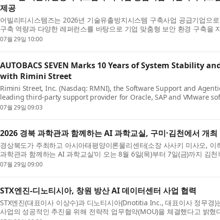
제공
어빌리티시스템즈는 2026년 기술유출방지시스템 구축사업 공급기업으로 
구축 역량과 다양한 레퍼런스를 바탕으로 기업 맞춤형 보안 환경 구축을 
방지시스템 구축사업은 중소기업의 기술유출을 예방하...
07월 29일 10:00
AUTOBACS SEVEN Marks 10 Years of System Stability an
with Rimini Street
Rimini Street, Inc. (Nasdaq: RMNI), the Software Support and Agen
leading third-party support provider for Oracle, SAP and VMware so
AUTOBACS SEVEN Co., Ltd. celebrates its 10-year partnership...
07월 29일 09:03
2026 경북 과학관과 함께하는 AI 과학교실, 구미·김천에서 개최
경상북도가 주최하고 아시아태평양이론물리센터(소장 사사키 미사오, 이하 AP
과학관과 함께하는 AI 과학교실’이 오는 8월 6일(목)부터 7일(금)까지 김
(목)부터 14일(금)까지 구미과학관에서 열린다. 이번 ...
07월 29일 09:00
STX엔진-디노티시아, 창원 방산 AI 데이터센터 사업 협력
STX엔진(대표이사 이상수)과 디노티시아(Dnotitia Inc., 대표이사 정무경
사업의 성공적인 추진을 위해 전략적 업무협약(MOU)을 체결했다고 밝혔