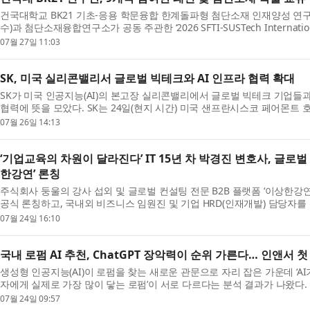
건국대학교 BK21 기초-응용 학문융합 한계돌파형 첨단소재 인재양성 연
수)과 첨단소재융합연구소가 공동 주관한 ‘2026 SFTI-SUSTech International 
Exhibition’이 7월 13일부터 17일까지 중국 선전 남방과학기술...
07월 27일 11:03
SK, 미국 실리콘밸리서 글로벌 빅테크와 AI 인프라 협력 확대
SK가 미국 인공지능(AI)의 본고장 실리콘밸리에서 글로벌 빅테크 기업들과
협력에 뜻을 모았다. SK는 24일(현지 시간) 미국 샌프란시스코 페어몬트 호텔에
엔비디아, 마이크로소프트, 앤트로픽과 AI 반도체·A...
07월 26일 14:13
‘기업교육의 차원이 달라진다’ IT 15년 차 박경진 변호사, 글로벌
한강연’ 론칭
주식회사 둥울의 강사 섭외 및 글로벌 컨설팅 전문 B2B 플랫폼 ‘이상한강연(Od
공식 론칭하고, 국내외 비즈니스 임원진 및 기업 HRD(인재개발) 담당자를
강연, 명사 특강 및 K-연사 해외 진출 지원 서비스...
07월 24일 16:10
국내 로펌 AI 추천, ChatGPT 장악력이 순위 가른다… 인앤서 첫
생성형 인공지능(AI)이 로펌을 찾는 새로운 관문으로 자리 잡은 가운데 ‘AI
자에게 실제로 가장 많이 닿는 로펌’이 서로 다르다는 분석 결과가 나왔다. AI 검색
전문기업 인앤서(InAnswer)는 이 같은 내...
07월 24일 09:57