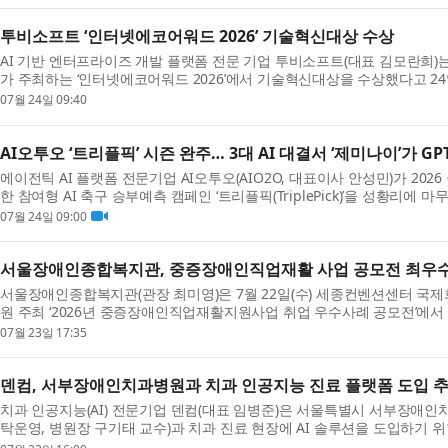
투비소프트 ‘인터넷에코어워드 2026’ 기술혁신대상 수상
AI 기반 엔터프라이즈 개발 플랫폼 전문 기업 투비소프트(대표 김모란희)는
가 주최하는 ‘인터넷에코어워드 2026’에서 기술혁신대상을 수상했다고 24
서울 양재 엘타워 그랜드홀에서 열렸다. 인터넷에코어...
07월 24일 09:40
AI오투오 ‘트리플픽’ 시즌 완주… 3대 AI 대결서 ‘제미나이’가 G
에이전틱 AI 플랫폼 전문기업 AI오투오(AIO2O, 대표이사 안성민)가 202
한 참여형 AI 축구 승부예측 캠페인 ‘트리플픽(TriplePick)’을 성황리에 
스페인이 아르헨티나를 1-0으로 꺾고 정상에 오...
07월 24일 09:00
서울장애인종합복지관, 중증장애인직업재활 사업 공모전 최우
서울장애인종합복지관(관장 최미영)은 7월 22일(수) 세종컨벤션센터 
원 주최 ‘2026년 중증장애인직업재활지원사업 취업 우수사례 공모전’에서 인
야 수행기관 최우수상(보건복지부 장관상)을 수상했다...
07월 23일 17:35
덴컴, 서부장애인치과병원과 치과 인공지능 진료 플랫폼 도입 
치과 인공지능(AI) 전문기업 덴컴(대표 임병준)은 서울특별시 서부장애
탁운영, 병원장 구기태 교수)과 치과 진료 현장에 AI 솔루션을 도입하기 
다고 7월 23일 밝혔다. 이번 사업을 통해 양측은 덴...