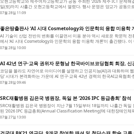
오현고등학교와 제주여자고등학교가 공동 주최한 ‘2026 제주 ICT 문제해결 해
일(토)까지 사흘간 오현고등학교에서 열렸다. 행사 운영은 양교가 공동으로 맡
기업 위니브(대표 이호준)가 담당했다. 이번 해커...
07월 28일 11:09
좋은땅출판사 ‘AI 시대 Cosmetology와 인문학의 융합 미용학 
AI 기술이 산업 전반의 변화를 이끌면서 미용 분야 역시 새로운 학문적 전
에서 ‘AI 시대 Cosmetology와 인문학의 융합 미용학 개론’이 출간됐다.
바탕으로 인문학과 교육학, 디지털 기술을 접목해...
07월 28일 10:00
AI 42년 연구·교육 권위자 문형남 한국바이브코딩협회 회장, 신간
코딩을 몰라도 자연어로 아이디어를 설명하고 인공지능(AI)과 대화하며 웹
딩’ 시대가 본격화하는 가운데 AI 연구·교육 42년 경력의 한국AI교육협
남 숙명여자대학교 한류국제대학 학장 겸 교수가 ...
07월 28일 09:46
SRC재활병원 김은국 병원장, 독일 본 ‘2026 IPC 등급총회’ 참석
SRC재활병원 김은국 병원장이 지난 7월 15일부터 18일까지 나흘간 독일 본
된 ‘2026 IPC 등급총회(Annual Classification Meeting)’에 대
석해 국제 장애인 스포츠 등급분류와 스포츠의학의 최...
07월 27일 13:00
건국대 BK21 연구단, 9개국 참여한 패션 및 첨단소재 학술 교류