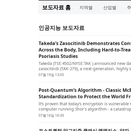
보도자료 홈
지역별
산업별
인공지능 보도자료
Takeda’s Zasocitinib Demonstrates Cons
Across the Body, Including Hard-to-Trea
Psoriasis Studies
Takeda (TSE:4502/NYSE:TAK ) announced new data
zasocitinib (TAK-279), a next-generation, highly 
inhibitor, in adults with moderate-to-severe plaq
07월 19일 13:05
Post-Quantum’s Algorithm - Classic McEl
Standardization to Protect the World
It’s proven that today’s encryption is vulnerable
computer running Shor’s algorithm - a catastr
such a cryptographically relevant quantum comp
07월 16일 16:30
포스트퀀텀 알고리즘 클래식 맥엘리스, 양자 사