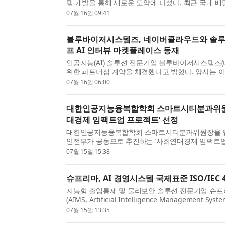
템 개발을 통해 새로운 도약에 나섰다. 최근 국내 
장으로 꾸준한 규모를 유지하고 있지만, 배달 플랫폼 .
07월 16일 09:41
블루바이저시스템즈, 네이버클라우드와 솔루션
프 AI 인터뷰 마켓플레이스 등재
인공지능(AI) 솔루션 전문기업 블루바이저시스템즈
위한 파트너십 계약을 체결했다고 밝혔다. 양사는 이
저시스템즈의 멀티모달 기반 하이버프 AI 인터뷰가 네
07월 16일 06:00
대한인공지능융복합학회 스마트시티분과위원장
대경제 임팩트업 프로젝트’ 선정
대한인공지능융복합학회 스마트시티분과위원장을 맡
안전부가 공동으로 추진하는 ‘사회연대경제 임팩트
재단을 통해 올해부터 3년간 매년 20억원씩 총 60억원
07월 15일 15:38
슈프리마, AI 경영시스템 국제표준 ISO/IEC 
지능형 출입통제 및 물리보안 솔루션 전문기업 슈프
(AIMS, Artificial Intelligence Managemen
인증은 슈프리마가 자사 출입통제 솔루션에 적용되는 A
07월 15일 13:35