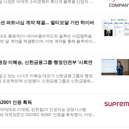
배달 시장은 비대면 소비문화의 확산과 플랫폼 산업의 성
..
 파트너십 계약 체결… 멀티모달 기반 하이버
(대표 황용국)가 네이버클라우드와 솔루션 사업협력을
번 달 계약을 체결했으며, 이번 계약을 통해 블루바이
...
 이혜승, 신한금융그룹·행정안전부 ‘사회연
고 있는 시너즈 이혜승 대표가 신한금융그룹과 행정
업 프로젝트’에 선정됐다. 신한금융그룹은 신한금융희망
을...
42001 인증 획득
리마(대표 이재원, 김한철)가 인공지능 경영시스템
t System) 국제표준인 ISO/IEC 42001 인증을 획득했다. 이번
I의 ...