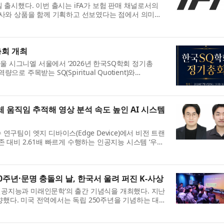
1일 출시했다. 이번 출시는 iFA가 보험 판매 채널로서의
사와 상품을 함께 기획하고 선보였다는 점에서 의미가
.
총회 개최
울 시그니엘 서울에서 ‘2026년 한국SQ학회 정기총
로 주목받는 SQ(Spiritual Quotient)와
비전을 공유했...
 움직임 추적해 영상 분석 속도 높인 AI 시스템
팀이 엣지 디바이스(Edge Device)에서 비전 트랜
을 기존 대비 2.61배 빠르게 수행하는 인공지능 시스템 ‘우로
..
주년·문명 충돌의 날, 한국서 울려 퍼진 K-사상
‘인공지능과 미래인문학’의 출간 기념식을 개최했다. 지난
향했다. 미국 전역에서는 독립 250주년을 기념하는 대규