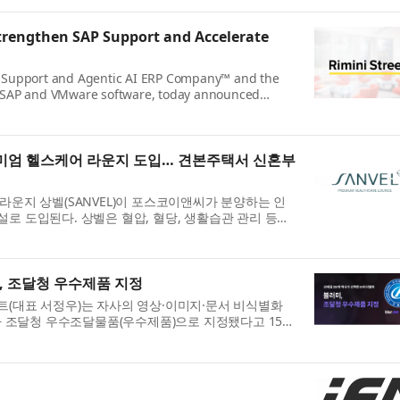
Strengthen SAP Support and Accelerate
re Support and Agentic AI ERP Company™ and the
e, SAP and VMware software, today announced
tion provider fo...
미엄 헬스케어 라운지 도입… 견본주택서 신혼부
라운지 상벨(SANVEL)이 포스코이앤씨가 분양하는 인
로 도입된다. 상벨은 혈압, 혈당, 생활습관 관리 등을
..
’, 조달청 우수제품 지정
트(대표 서정우)는 자사의 영상·이미지·문서 비식별화
se)’가 조달청 우수조달물품(우수제품)으로 지정됐다고 15일
.