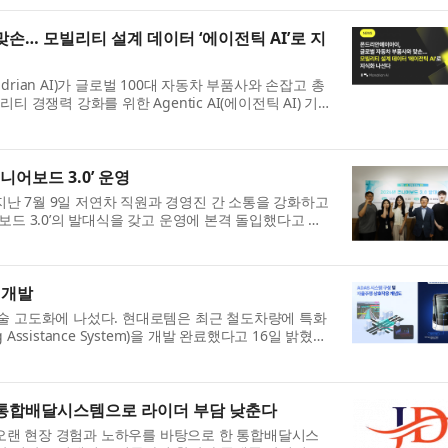
… 모빌리티 설계 데이터 ‘에이전틱 AI’로 지
ian AI)가 글로벌 100대 자동차 부품사와 손잡고 총
 경쟁력 강화를 위한 Agentic AI(에이전틱 AI) 기반
니어보드 3.0’ 운영
난 7월 9일 저연차 직원과 경영진 간 소통을 강화하고
드 3.0’​의 발대식을 갖고 운영에 본격 돌입했다고 밝
 개발
술 고도화에 나섰다. 현대로템은 최근 철도차량에 특화
 Assistance System)을 개발 완료했다고 16일 밝혔다.
고...
 통합배달시스템으로 라이더 부담 낮춘다
오랜 현장 경험과 노하우를 바탕으로 한 통합배달시스