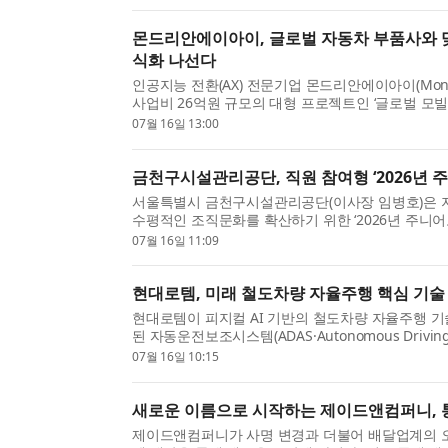
몬드리안에이아이, 글로벌 자동차 부품사와 맞손
식화 나선다
인공지능 전환(AX) 전문기업 몬드리안에이아이(Mondr
사업비 26억원 규모의 대형 프로젝트인 ‘글로벌 모빌리티
설계 의사결정 지원 시스템’ 개발 사업에 착수한다...
07월 16일 13:00
금천구시설관리공단, 직원 참여형 ‘2026년 주
서울특별시 금천구시설관리공단(이사장 임병호)은 지
수평적인 조직문화를 확산하기 위한 ‘2026년 주니어보
혔다. 공단은 ‘2024년 혁신 주니어보드 1기’​와 ‘2...
07월 16일 11:09
현대로템, 미래 철도차량 자율주행 핵심 기술
현대로템이 피지컬 AI 기반의 철도차량 자율주행 기
된 자동운전보조시스템(ADAS·Autonomous Driving
철도차량용 ADAS는 철도의 선로 조건과 운행 환경을 
07월 16일 10:15
새로운 이름으로 시작하는 제이드앤컴퍼니,
제이드앤컴퍼니가 사명 변경과 더불어 배달업계의 