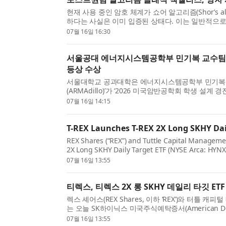
현재 사용 중인 암호 체계가 쇼어 알고리즘(Shor’s 
하다는 사실은 이미 입증된 상태다. 이는 일반적으로 Q
다. 암호 해독 능력을 갖춘 양자 컴퓨터가 등장하기..
07월 16일 16:30
서울공대 에너지시스템공학부 민기복 교수팀, ‘
등상 수상
서울대학교 공과대학은 에너지시스템공학부 민기복 
(ARMAdillo)’가 ‘2026 미국암반공학회 학생 설계 경진대회(
Student Design Competition)’에서 1등상을 수상
07월 16일 14:15
T-REX Launches T-REX 2X Long SKHY Dai
REX Shares (“REX”) and Tuttle Capital Manageme
2X Long SKHY Daily Target ETF (NYSE Arca: HYNX)
to the SK hynix American Depositary Receipts (ADR
07월 16일 13:55
티렉스, 티렉스 2X 롱 SKHY 데일리 타깃 ET
렉스 셰어스(REX Shares, 이하 ‘REX’)와 터틀 캐피털 매
는 오늘 SK하이닉스 미국주식예탁증서(American Deposi
익스포저를 제공하는 레버리지 ETF인 티렉스 2X 롱 SK
07월 16일 13:55