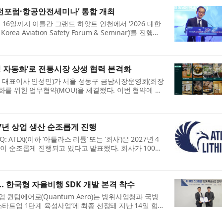
전포럼·항공안전세미나’ 통합 개최
6일까지 이틀간 그랜드 하얏트 인천에서 ‘2026 대한
Aviation Safety Forum & Seminar)’를 진행한
임...
팅 자동화’로 전통시장 상생 협력 본격화
2O, 대표이사 안성민)가 서울 성동구 금남시장운영회(회장
를 위한 업무협약(MOU)을 체결했다. 이번 협약에 따
.
27년 상업 생산 순조롭게 진행
DAQ: ATLX)(이하 ‘아틀라스 리튬’ 또는 ‘회사’)은 2027년 4
이 순조롭게 진행되고 있다고 발표했다. 회사가 100%
..
… 한국형 자율비행 SDK 개발 본격 착수
전문기업 퀀텀에어로(Quantum Aero)는 방위사업청과 국방
 스타트업 1단계 육성사업’에 최종 선정돼 지난 14일 협약
래...