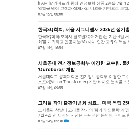
iFA는 iM라이프와 함께 연금보험 상품 2종을 7월 
역할을 넘어 고객과 설계사의 니즈를 기반으로 보험
크다. 특히 AI 기반 보험 솔루션을 지속적으로 고도..
07월 15일 08:00
한국SQ학회, 서울 시그니엘서 2026년 정기
한국SQ학회(모회사 글로벌SQ매거진)는 지난 4일 서
회’를 개최하고 인공지능(AI) 시대 인간 고유의 핵심 역량으
SI(Spiritual Intelligence)의 학문적 가치와 미래 
07월 14일 16:54
서울공대 전기정보공학부 이경한 교수팀, 물체
‘Ouroboros’ 개발
서울대학교 공과대학은 전기정보공학부 이경한 교수 연구
스포머(Vision Transformer) 기반 비디오 분석
보로스(Ouroboros)’를 개발했다고 밝혔다. 이 시스템.
07월 14일 09:55
고리들 작가 출판기념회 성료… 미국 독립 250
도서출판 창발이 고리들 작가의 ‘화가의 인문학’과 
7월 4일 전 세계의 시선은 극단적인 문명의 대비로 
모 불꽃놀이가 펼쳐졌고 같은 시기 이란에서는 ...
07월 14일 09:30