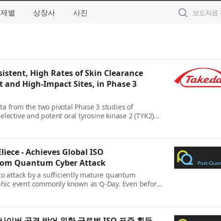
주제별
상장사
사진
istent, High Rates of Skin Clearance
t and High-Impact Sites, in Phase 3
 from the two pivotal Phase 3 studies of
selective and potent oral tyrosine kinase 2 (TYK2)
ue psoriasi...
iece - Achieves Global ISO
 From Quantum Cyber Attack
 to attack by a sufficiently mature quantum
ophic event commonly known as Q-Day. Even before
uter emerges i...
이버 공격 방어 위한 글로벌 ISO 표준 획득