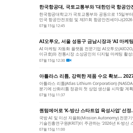
한국항공대, 국토교통부와 ‘대한민국 항공안
한국항공대학교가 국토교통부와 공동으로 15일부터 1
민국 항공안전포럼 및 제31회 항공안전세미나(2026 Korea 
다. ‘사람과 문화, 함께 여는 항공안전의 새로운 패러다
07월 15일 12:45
AI오투오, 서울 성동구 금남시장과 ‘AI 마케
AI 마케팅 자동화 플랫폼 전문기업 AI오투오(AIO
이규호)와 전통시장 소상공인의 디지털 마케팅 활성화
라 AI오투오는 업체명 입력만으로 홍보 영상·콘텐츠..
07월 15일 12:30
아틀라스 리튬, 강력한 제품 수요 확보… 20
아틀라스 리튬(Atlas Lithium Corporation) (NAS
분기에 산화리튬 정광의 첫 상업 생산을 시작할 계획
소유하고 있으며 모든 인허가를 완료한 Neves Proje.
07월 15일 11:37
퀀텀에어로 ‘K-방산 스타트업 육성사업’ 선정
국방 AI 및 미션 자율화(Mission Autonomy) 
기술진흥연구원(KRIT)이 주관하는 ‘2026년 K-방산
을 체결했다고 밝혔다. K-방산 스타트업 육성사업은 미
07월 15일 11:00