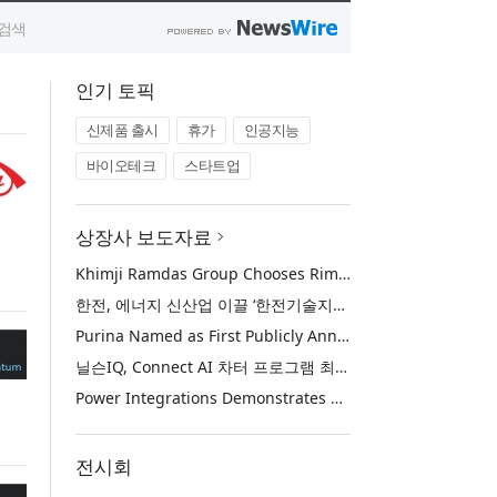
인기 토픽
신제품 출시
휴가
인공지능
바이오테크
스타트업
상장사 보도자료
Khimji Ramdas Group Chooses Rimini Street to Reduce SAP Support Costs, Protect 700+ Customizations and Reinvest Savings in Innovation
한전, 에너지 신산업 이끌 ‘한전기술지주’ 공식 출범
Purina Named as First Publicly Announced NIQ ConnectAI Charter Client
닐슨IQ, Connect AI 차터 프로그램 최초 고객사 ‘퓨리나’ 선정
Power Integrations Demonstrates World’s First 2200 V GaN Technology for Next-Era High-Voltage Power Systems
전시회