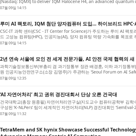
(Nasdaq: IQMX) to deliver IQM Halocene H4, an advanced quantum
accelerating hybrid high-performance computing, artificial intelligen
07월 09일 14:15
루미 AI 팩토리, IQM 첨단 양자컴퓨터 도입… 하이브리드 HPC·
CSC-IT 과학 센터(CSC - IT Center for Science)가 주도하는 루미 AI 팩토
드 고성능 컴퓨팅(HPC), 인공지능(AI), 양자 컴퓨팅 역량 가속화를 목표로
신(Halocene) H4를 도입하기 위해 IQM 퀀텀 컴퓨터스...
07월 09일 14:15
2년 연속 서울에 모인 전 세계 전문가들, AI 안전 국제 협력의 
과학기술정보통신부(부총리 겸 과기정통부 장관 배경훈, 이하 과기정통부
원 인공지능안전연구소(소장 김명주)가 주관하는 ‘Seoul Forum on AI Safet
전 서울 포럼, 이하 SFASS 2026)’이 7월 7일(화)부터 8...
07월 09일 12:35
‘AI 자연어처리’ 최고 권위 경진대회서 단상 오른 건국대
건국대학교(총장 원종필) 자연어처리연구실(지도교수 컴퓨터공학부 김학수
구성된 ‘K-NLPers’ 팀이 세계적인 자연어처리(NLP) 경진대회인 ‘SemEval-20
Answer Questions, SAQ) 부문 세계 2위, 객관식(Multi...
07월 09일 11:32
TetraMem and SK hynix Showcase Successful Technology