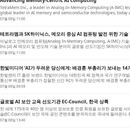
Advancing Memory-Centric AI Computing
TetraMem Inc., a leader in Analog In-Memory Computing (A-IMC) tech
global leader in AI memory and semiconductor technologies, today
completion of a joint technology collaboration, highlighted by...
07월 09일 11:00
테트라멤과 SK하이닉스, 메모리 중심 AI 컴퓨팅 발전 위한 기술
아날로그 인메모리 컴퓨팅(Analog In-Memory Computing, A-IMC) 
Inc.)과 AI 메모리 및 반도체 기술 분야의 글로벌 선도기업인 SK하이닉스(SK 
을 성공적으로 완료했다고 발표했다. 이번 성과는 양사가...
07월 09일 11:00
한빛미디어 ‘AI가 두려운 당신에게: 배경훈 부총리가 보내는 14
한빛앤의 IT 출판 브랜드 한빛미디어는 대한민국 AI 정책과 국가 연구개발
통신부 배경훈 부총리가 집필한 신간 ‘AI가 두려운 당신에게: 배경훈 부총리
한다고 밝혔다. ‘우리 아이, 코딩까지 가르쳐야 할까...
07월 09일 09:59
글로벌 AI 보안 교육 선도기관 EC-Council, 한국 상륙
전 세계 175개국 40만 명 이상의 정보보호 인증 회원을 보유한 글로벌 사
슬(EC-Council)이 보안 국제 공인 콘텐츠를 본격적으로 국내에 들여온다.
‘CEH(Certified Ethical Hacker)’로 알려진 기관으...
07월 08일 13:40