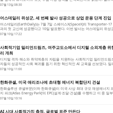
역 독점 공인 대리점으로, 2014년 대리점 계약 체결 이...
07월 13일 08:30
어스데일리 위성군, 세 번째 발사 성공으로 상업 운용 단계 진입
어스데일리(EarthDaily)는 7월 7일 스페이스X(SpaceX)의 Transporter
과의 첫 교신에 성공했다고 10일 발표했다. 이번 발사는 어스데일리 위성군(EarthD
세 번째 발사(Launch III)에 해당하며, 상업 운용에 ...
07월 10일 17:22
사회적기업 밀리언드림즈, 여주교도소에서 디지털 소외계층 위한 ‘
리 개최
디지털 격차 해소와 취약계층의 자립을 지원하는 사회적기업 밀리언드림즈
자들의 성공적인 사회 복귀를 돕기 위한 혁신적인 AI 교육을 선보였다. 밀
주교도소에서 수용자들을 대상으로 디지털 역량 강화...
07월 10일 11:00
한화큐셀, 미국 애리조나에 초대형 에너지 복합단지 건설
한화솔루션 큐셀부문(이하 한화큐셀)이 미국 사상 최대 규모 재생에너지 프
지 파크(Atlas Energy Park)’의 EPC(설계·조달·건설)를 수행하고 이 
애리조나주 라 파즈(La Paz) 카운티에 위치한 아...
07월 10일 10:16
AI 시대 사회적가치 측정, 글로벌 표준 만든다