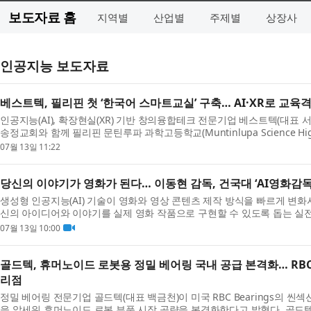
보도자료 홈
지역별
산업별
주제별
상장사
인공지능 보도자료
베스트텍, 필리핀 첫 ‘한국어 스마트교실’ 구축… AI·XR로 교육
인공지능(AI), 확장현실(XR) 기반 창의융합테크 전문기업 베스트텍(대표
송정교회와 함께 필리핀 문틴루파 과학고등학교(Muntinlupa Science Hig
마트교실을 구축하며 AI와 XR 기술을 활용한 글로벌 ...
07월 13일 11:22
당신의 이야기가 영화가 된다… 이동현 감독, 건국대 ‘AI영화감독
생성형 인공지능(AI) 기술이 영화와 영상 콘텐츠 제작 방식을 빠르게 변
신의 아이디어와 이야기를 실제 영화 작품으로 구현할 수 있도록 돕는 실전
대학교에서 다시 열린다. 건국대학교 미래지식교육...
07월 13일 10:00
골드텍, 휴머노이드 로봇용 정밀 베어링 국내 공급 본격화… RBC B
리점
정밀 베어링 전문기업 골드텍(대표 백금천)이 미국 RBC Bearings의 씬섹션 베어링
을 앞세워 휴머노이드 로봇 부품 시장 공략을 본격화한다고 밝혔다. 골드텍은 R