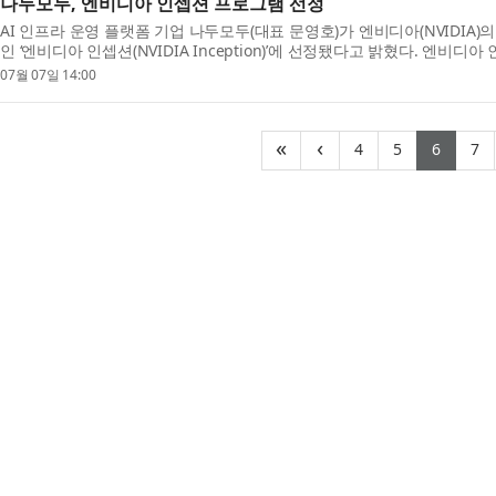
나두모두, 엔비디아 인셉션 프로그램 선정
AI 인프라 운영 플랫폼 기업 나두모두(대표 문영호)가 엔비디아(NVIDIA
인 ‘엔비디아 인셉션(NVIDIA Inception)’에 선정됐다고 밝혔다. 엔비디아
이언스, 고성능 컴퓨팅 분야의 유망 스타트업을 발...
07월 07일 14:00
(current)
(current)
(curr
(
«
‹
4
5
6
7