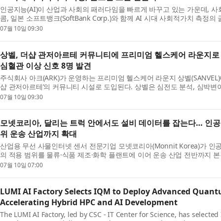
인공지능(AI)이 산업과 사회의 패러다임을 빠르게 바꾸고 있는 가운데, 사회
콤, 일본 소프트뱅크(SoftBank Corp.)와 함께 AI 시대 사회적가치 측정
설립한 사회적가치연구원은 9일 서울 SKT타워에서 S...
07월 10일 09:30
상벨, 더샵 관저아르테 커뮤니티에 프리미엄 헬스케어 라운지로
심혈관 이상 신호 8명 발견
주식회사 아크(ARK)가 운영하는 프리미엄 헬스케어 라운지 상벨(SANVEL
샵 관저아르테’의 커뮤니티 시설로 도입된다. 상벨은 심전도 분석, 심박변이
밀 스크리닝 기술로 만성질환을 조기에 발견하고 입...
07월 10일 09:30
모넷코리아, 달리는 트럭 안에서도 설비 데이터를 잡는다… 인공
위 운송 산업까지 확대
산업용 무선 사물인터넷 센서 전문기업 모넷코리아(Monnit Korea)가 
의 적용 범위를 물류·식품 제조·화학 플랜트에 이어 운송 산업 전반까지 본
적용 대상에는 △축산 운송 차량 △농산물 냉장 운송...
07월 10일 07:00
LUMI AI Factory Selects IQM to Deploy Advanced Quan
Accelerating Hybrid HPC and AI Development
The LUMI AI Factory, led by CSC - IT Center for Science, has sele