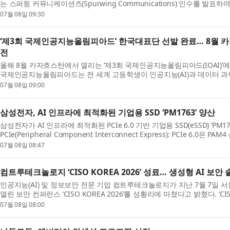
는 스퍼윙 커뮤니케이션즈(Spurwing Communications) 인수를 발
(APAC) 전략 허브를 처음으로 설립한다. 이번 발표는 리얼 케...
07월 08일 09:30
‘제3회 국제인공지능올림피아드’ 한국대표단 선발 완료… 8월 
전
올해 8월 카자흐스탄에서 열리는 ‘제3회 국제인공지능올림피아드(IOAI)’
국제인공지능올림피아드는 전 세계 고등학생이 인공지능(AI)과 데이터 과학
력을 겨루는 국제 대회로, 국가별 대표단이 참가한...
07월 08일 09:00
삼성전자, AI 인프라에 최적화된 기업용 SSD ‘PM1763’ 양산
삼성전자가 AI 인프라에 최적화된 PCIe 6.0 기반 기업용 SSD(eSSD) ‘PM1
PCIe(Peripheral Component Interconnect Express): PCIe 6.0은
5.0 대비 2배 향상된 데이터 전송 대역폭을 제공 최근 AI 학습과 ...
07월 08일 08:47
컴트루테크놀로지 ‘CISO KOREA 2026’ 성료… 생성형 AI 보안
인공지능(AI) 및 정보보안 전문 기업 컴트루테크놀로지가 지난 7월 7일
열린 보안 컨퍼런스 ‘CISO KOREA 2026’를 성황리에 마쳤다고 밝혔다. ‘CI
날 연계 행사로, 국내 정보보호 최고책임자(CISO)와 ...
07월 08일 08:00