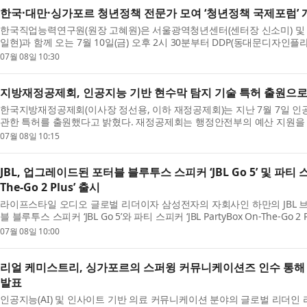
한국·대만·싱가포르 청년정책 전문가 모여 ‘청년정책 국제포럼’ 
한국직업능력연구원(원장 고혜원)은 서울광역청년센터(센터장 신소미) 및
일현)과 함께 오는 7월 10일(금) 오후 2시 30분부터 DDP(동대문디자인
제포럼’을 개최한다. 이번 국제포럼에서 김기헌 한국...
07월 08일 10:30
지방재정공제회, 인공지능 기반 현수막 탐지 기술 특허 출원으로
한국지방재정공제회(이사장 정선용, 이하 재정공제회)는 지난 7월 7일 인
관한 특허를 출원했다고 밝혔다. 재정공제회는 행정안전부의 예산 지원을 
막을 효율적으로 파악하고 관리할 수 있는 방법을 연...
07월 08일 10:15
JBL, 업그레이드된 포터블 블루투스 스피커 ‘JBL Go 5’ 및 파티 스피커
The-Go 2 Plus’ 출시
라이프스타일 오디오 글로벌 리더이자 삼성전자의 자회사인 하만의 JBL 
블 블루투스 스피커 ‘JBL Go 5’와 파티 스피커 ‘JBL PartyBox On-The-Go
인에 더욱 풍부하고 섬세한 사운드를 탑재한 차세대...
07월 08일 10:00
리얼 케미스트리, 싱가포르의 스퍼윙 커뮤니케이션즈 인수 통해
발표
인공지능(AI) 및 인사이트 기반 의료 커뮤니케이션 분야의 글로벌 리더인 리얼 