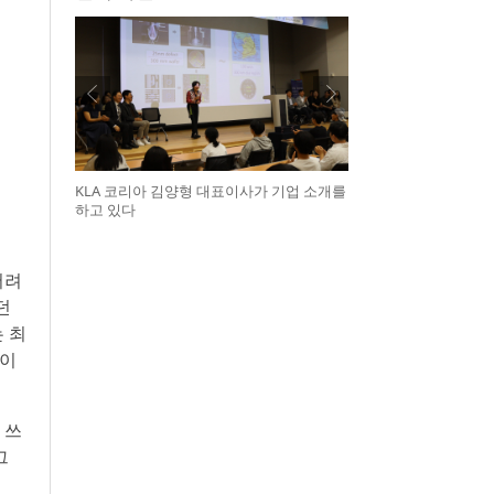
KLA 코리아 김양형 대표이사가 기업 소개를
하고 있다
어려
던
 최
 이
 쓰
그