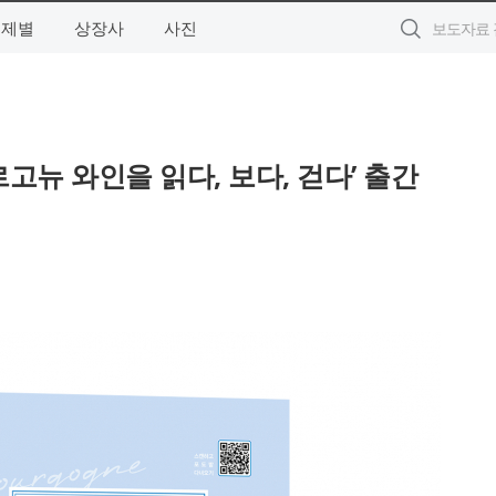
주제별
상장사
사진
고뉴 와인을 읽다, 보다, 걷다’ 출간