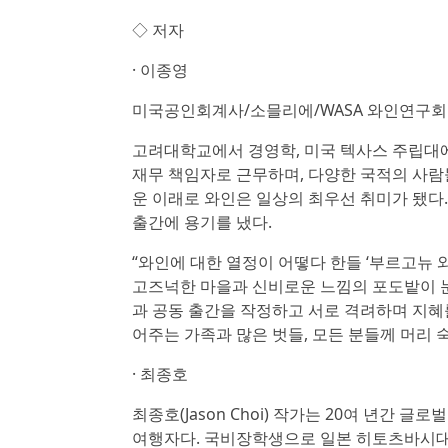
◇ 저자
· 이종영
미국공인회계사/소믈리에/WASA 와인연구
고려대학교에서 경영학, 미국 텍사스 주립대
재무 책임자로 근무하며, 다양한 국적의 사람들
운 이래로 와인은 일상의 최우선 취미가 됐다
출간에 용기를 냈다.
“와인에 대한 열정이 어떻다 한들 ‘부르고뉴 
고즈넉한 마을과 신비로운 느낌의 포도밭이 눈에 선하다.
과 공동 출간을 작정하고 서로 격려하며 지혜를
어주는 가족과 많은 벗들, 모든 분들께 머리 
· 최종호
최종호(Jason Choi) 작가는 20여 년간
여행자다. 국비장학생으로 일본 히토츠바시대학