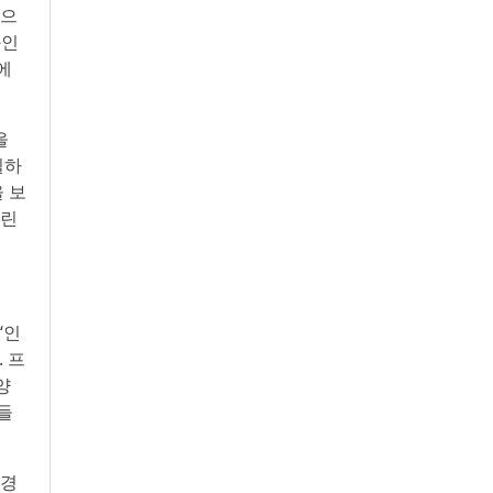
적으
와인
에
을
필하
 보
어린
‘인
 프
양
들
존경