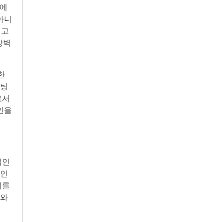
콩에
아니
 고
장벽
한
케팅
로서
인을
법인
와인
위를
 와