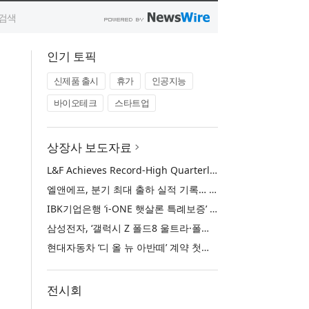
인기 토픽
신제품 출시
휴가
인공지능
바이오테크
스타트업
상장사 보도자료
L&F Achieves Record-High Quarterly Shipments, Begins LFP Supply for North American ESS in Q3 Advancing its Two-Track NCM and LFP Growth Strategy
엘앤에프, 분기 최대 출하 실적 기록… 3분기 북미 ESS향 LFP 공급 착수 NCM+LFP ‘2-Track’ 성장 전략 실현
IBK기업은행 ‘i-ONE 햇살론 특례보증’ 출시
삼성전자, ‘갤럭시 Z 폴드8 울트라·폴드8·플립8’과 ‘갤럭시 워치 울트라2·워치9’ 국내 공식 출시
현대자동차 ‘디 올 뉴 아반떼’ 계약 첫날 1만 대 돌파
전시회