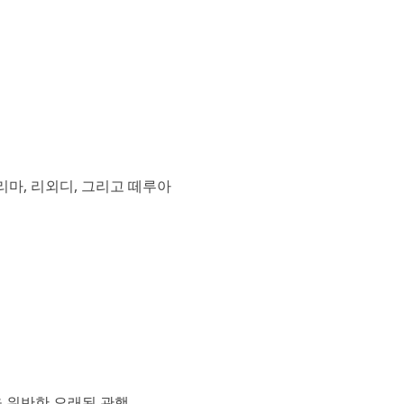
끌리마, 리외디, 그리고 떼루아
범을 위반한 오래된 관행