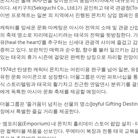
몬치치는 올해 50주년을 맞이했으며 동남아시아에서 대규모의 
이다. 세키구치(Sekiguchi Co., Ltd.)가 공인하고 태국 관광청(Touri
이번 프로젝트는 일본 외 지역에서 진행된 몬치치 상업 캠페인 
캐릭터를 앞세운 문화 마케팅은 아시아 전역의 소매 및 관광 산업
의 축제 명소로 자리매김시키려는 태국의 전략을 뒷받침한다. 가족
유(heal the heart)’를 추구하는 신세대 관광객 사이에 즐
증하고 있다. 보편적인 매력과 순수함, 향수를 불러 일으키는 
있는 태국의 휴가 시즌에 걸맞은 완벽한 상징으로 자리할 전망이
1974년 탄생한 캐릭터 몬치치는 어린이용 완구를 넘어 일본, 
유한 문화 아이콘으로 성장했다. 더몰그룹은 이번 파트너십을 통
식 스토리텔링과 태국의 활기차고 친근한 연말연시 분위기를 결
에게 독특한 아시아 문화 축제를 제공할 예정이다.
더몰그룹은 ‘즐거움이 넘치는 선물의 명소(Joyful Gifting Dest
장에서 특별한 즐길 거리를 제공한다.
· 엠포리움(Emporium) 내 몬치치 홀리데이 스토어 팝업 설치 
판 컬렉터블 제품을 선보인다. 무에타이 복장과 전통 태국 교복