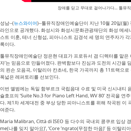
장애를 딛고 무대로 걸어나가다… 툴뮤
성남--(
뉴스와이어
)--툴뮤직장애인예술단이 지난 10월 20일(월) 정
라인으로 공개했다. 화성시와 화성시문화관광재단의 화성 메세나
스트 이훈, 테너 신형섭, 피아니스트 김경석 세 명의 연주자가 
록이다.
툴뮤직장애인예술단 정은현 대표가 프로듀서 겸 디렉터를 맡은 이
자’는 믿음으로 만들어졌다. 완벽함보다 진심과 도전의 시간을 
의 왼손 모음곡, 이탈리아 칸초네, 한국 가곡까지 총 11트랙으
폭넓은 레퍼토리를 선보인다.
이번 앨범에는 독일 함부르크 국립음대 수료 및 미국 신시내티 
슐호프의 ‘Suite No.3 for Piano Left Hand, WV 80
다. 제1차 세계대전 중 부상 당한 피아니스트를 위해 작곡된 이
여준다.
Maria Malibran, Città di ISEO 등 다수의 국내외 콩쿠르 입상 
me(나를 잊지 말아요)’, ‘Core ’ngrato(무정한 마음)’ 등 