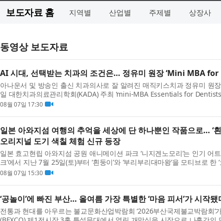
보도자료 홈
지역별
산업별
주제별
상장사
동영상 보도자료
AI 시대, 선택받는 치과의 조건은… 정유미 원장 ‘Mini MBA for D
아나운서 및 방송인 출신 치과의사로 잘 알려진 매직키스치과 정유미 원장(DMD,
일 대한치과의료관리학회(KADA) 주최 ‘mini-MBA Essentials for Dent
특강은 ‘왜 어떤 치과는 선택받는가?(Why Are Certai...
08월 07일 17:30
일본 아와지섬 여행의 추억을 세상에 단 하나뿐인 작품으로… ‘흰
오리지널 도기 색칠 체험 신규 등장
일본 효고현립 아와지섬 공원 애니메이션 파크 ‘니지겐노모리’는 인기 어트
크’에서 지난 7월 25일(토)부터 ‘흰둥이’와 ‘부리부리대마왕’을 모티브로 한
했다고 밝혔다. 새롭게 선보이는 이번 체험은...
08월 07일 15:30
‘공놀이’에 빠진 부산… 올여름 가장 특별한 ‘마음 피서’가 시작됐
전통과 현대를 아우르는 불교문화산업박람회 ‘2026부산국제불교박람회’가 
(BEXCO) 제1전시장 3홀 특설무대에서 열린 개막식을 시작으로 나흘간의