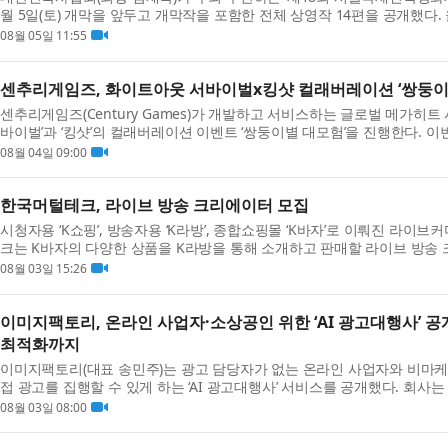
월 5일(토) 개막을 앞두고 개막작을 포함한 전체 상영작 14편을 공개했다.
의 작품이 상영된다. 개막작으로는 ‘프로세스: 진화...
08월 05일 11:55
센추리게임즈, 화이트아웃 서바이벌x킹샷 컬래버레이션 ‘쌍둥이
센추리게임즈(Century Games)가 개발하고 서비스하는 글로벌 메가히트
바이벌’과 ‘킹샷’의 컬래버레이션 이벤트 ‘쌍둥이별 대모험’을 진행한다. 
바이벌’과 ‘킹샷’의 마스코트인 ‘백곰’을 매개로 두...
08월 04일 09:00
한국머털테크, 라이브 방송 크리에이터 모집
시청자용 ‘K쇼핑’, 방송자용 ‘K라방’, 종합쇼핑몰 ‘K바자’로 이뤄진 라이
크는 K바자의 다양한 상품을 K라방을 통해 소개하고 판매할 라이브 방송 
집은 단순히 방송 진행자를 찾는 것이 아니라 플랫...
08월 03일 15:26
이미지팩토리, 온라인 사업자·소상공인 위한 ‘AI 광고대행사’ 공개
최적화까지
이미지팩토리(대표 송민주)는 광고 담당자가 없는 온라인 사업자와 비마케
접 광고를 집행할 수 있게 하는 ‘AI 광고대행사’ 서비스를 공개했다. 회사
열리는 마케팅 컨퍼런스 ‘맥스서밋 2026(MAX SUM...
08월 03일 08:00