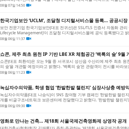
이번 박람회는 약 355개 부스 규모로 열리며, 관람객 7만...
08월 07일 14:50
한국기업보안 ‘UCLM’, 조달청 디지털서비스몰 등록… 공공시장
보안 전문기업 한국기업보안(대표 전귀선)은 SSL/TLS 인증서 자동화 관리 솔루션 
Lifecycle Management)’이 조달청 디지털서비스몰에 공식 등록됐다
조달청 디지털서비스몰을 통해 UCLM을 보다 간편한 조달 ...
08월 06일 11:37
쇼콘, 제주 최초 원천 IP 기반 LBE XR 체험공간 ‘백록의 숲’ 9월
쇼콘(대표 최환석)은 오는 9월 중 서귀포시 성산읍 수산리에 제주 최초 원천 I
의 숲’을 개관할 예정이라고 밝혔다. ‘백록의 숲’은 관람객이 전시를 바라보는
착용한 채 실제 공간을 걸으며 이야기와 미션에 ...
08월 06일 11:23
녹십자수의약품, 학생 협업 ‘한발한발 챌린지’ 심장사상충 예방
녹십자수의약품(대표 나승식)이 SNS 참여형 기부 캠페인 ‘한발한발 챌린지
개를 비글구조네트워크 보은센터에 전달했다고 밝혔다. ‘한발한발 챌린지
젝트 ‘PawfectRxCycle’과 협력해 진행됐다. 이번 캠페...
08월 06일 09:30
영화로 만나는 건축… 제18회 서울국제건축영화제 상영작 공개
대한건축사협회(회장 김재록)가 주최·주관하는 ‘제18회 서울국제건축영화제