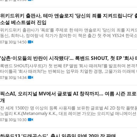
위키드위키 출판사, 테마 앤솔로지 ‘당신의 죄를 지켜드립니다’ 출간
소설 베스트셀러 진입
위키드위키 출판사가 ‘폭로’를 주제로 한 테마 앤솔로지 ‘당신의 죄를 지켜드
동신, 최하나, 정여랑 네 작가가 참여한 이 책은 출간 첫 주에 YES24 한국
르며 독자들의 긍정적인 반응을 이끌어내고 있다...
07월 30일 14:50
‘삼촌·이모들의 반란이 시작됐다’… 록밴드 SHOUT, 첫 EP ‘회사
록밴드 SHOUT(샤우트)가 첫 번째 EP 앨범 ‘회사 때려쳐!’를 발표하며 본
타이틀곡 ‘회사 때려쳐!’​는 반복되는 업무와 치열한 경쟁, 고물가와 미래
인들의 현실과 속마음을 솔직하게 담아낸 대중 ...
07월 30일 14:34
픽스AI, 오리지널 MV에서 글로벌 AI 창작까지… 여름 시즌 프로
개
전 세계 1500만 명 이상의 등록 사용자를 보유한 글로벌 AI 2D 창작 플랫폼 
노멀리 K.K.(Metanomaly K.K., 대표 레이븐 가오)는 오리지널 애니메이
영상 창작 도구, 글로벌 콘테스트를 연결한 여름 시...
07월 30일 10:30
하운드13 ‘드래곤소드’, 출시 일주일 만에 20만 장 판매