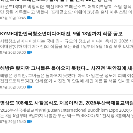
하운드13(대표 박정식)은 액션 RPG ‘드래곤소드: 어웨이크닝’이 스팀 정식
만 장을 기록했다고 밝혔다. ‘드래곤소드: 어웨이크닝’은 출시 이후 스팀 이용자
Positive)’ 평가를 유지하고 있으며, 최대 동시 ...
07월 30일 09:45
KYMF대한민국청소년미디어대전, 9월 18일까지 작품 공모
시립청소년미디어센터는 국내 최대 규모의 청소년 미디어 축제인 ‘2026 
어대전’(이하 미디어대전)의 작품을 오는 8월 1일부터 9월 18일 오후 6
서울특별시가 주최하고 시립청소년미디어센터가 주관...
07월 30일 09:00
해방은 왔지만 그녀들은 돌아오지 못했다… 사진전 ‘뒤안길에 새긴
해방은 왔지만, 그녀들은 돌아오지 못했다. 아시아 일본군 성노예 피해 여
겹겹프로젝트(대표 안세홍)가 사진전 ‘뒤안길에 새긴 이름’을 서울 인사동
8월 6일부터 17일까지 열리는 이번 전시는 중국에...
07월 30일 08:00
명상도 108배도 사찰음식도 처음이라면, 2026부산국제불교
‘2026부산국제불교박람회(Busan International Buddhism Expo 20
는 8월 6일부터 9일까지 나흘간 부산 벡스코(BEXCO) 제1전시장 3홀에
직접 몸으로 참여하며 불교문화를 경험하는 체험형 무대로 ...
07월 29일 15:40