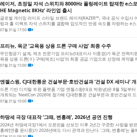
레이저, 초정밀 자석 스위치와 8000Hz 폴링레이트 탑재한 e스포츠
HE Magnetic 8KHz’ 라인업 출시
글로벌 게이밍 라이프 스타일 브랜드 레이저(RAZER™, 국내 공식 수입사 
링과 홀 이펙트 자석 스위치를 결합해 압도적인 반응 속도를 자랑하는 e스포츠 
V3 HE Magnetic 8KHz’ 라인업을 발표했다. 레이저 PC 게이...
07월 31일 17:50
프리뉴, 육군 ‘교육용 상용 드론 구매 사업’ 최종 수주
무인항공기 설계, 제조 전문기업 프리뉴(대표이사 이종경)가 육군 전력지
육용 상용 드론(Ⅱ) 구매(제조) 사업’의 최종 공급 기업으로 선정돼 계약을 
업은 육군의 드론 교육·훈련 체계를 확립하고 ‘50...
07월 31일 15:00
엔젤스윙, CJ대한통운 건설부문·호반건설과 ‘건설 DX 세미나’ 개
드론 기반 디지털 트윈 플랫폼 기업 엔젤스윙(대표 박원녕)은 8월 5일부터 
개최되는 ‘NextCon 2026’에 참가해 CJ대한통운 건설부문과 호반건설의
운영 사례를 공유하는 ‘건설 DX 세미나’를 개최한다...
07월 31일 10:00
하땅세 극장 대표작 ‘그때, 변홍례’, 2026년 공연 진행
2024년 하땅세극장1에서 오픈런을 선보인 이후 2년간 꾸준한 사랑을 받은 
홍례’(연출 윤시중)가 2026년에도 다시 관객과 만난다. ‘그때, 변홍례’는
어터에서도 함께 막을 올려 두 도시에서 동시에 공...
07월 31일 09:30