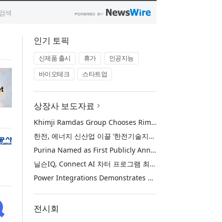
인기 토픽
신제품 출시
휴가
인공지능
바이오테크
스타트업
상장사 보도자료
Khimji Ramdas Group Chooses Rimini Street to Reduce SAP Support Costs, Protect 700+ Customizations and Reinvest Savings in Innovation
한전, 에너지 신산업 이끌 ‘한전기술지주’ 공식 출범
Purina Named as First Publicly Announced NIQ ConnectAI Charter Client
닐슨IQ, Connect AI 차터 프로그램 최초 고객사 ‘퓨리나’ 선정
Power Integrations Demonstrates World’s First 2200 V GaN Technology for Next-Era High-Voltage Power Systems
전시회