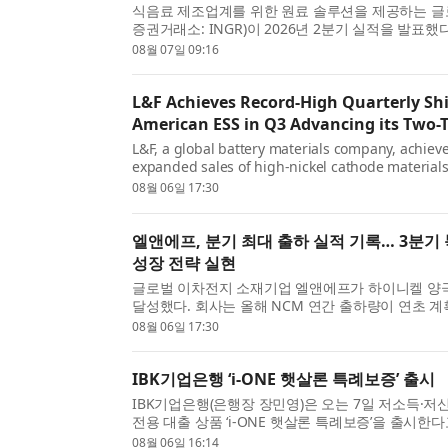
식음료 제조업계를 위한 원료 솔루션을 제공하는 글로벌 기업
증권거래소: INGR)이 2026년 2분기 실적을 발표했
리(Jim Zallie)는 “인그리디언은 견조한 2분기 실적을 .
08월 07일 09:16
L&F Achieves Record-High Quarterly Sh
American ESS in Q3 Advancing its Two-
L&F, a global battery materials company, achiev
expanded sales of high-nickel cathode materia
significantly surpass its initial plan and will accel
08월 06일 17:30
엘앤에프, 분기 최대 출하 실적 기록… 3분기 북미 E
성장 전략 실현
글로벌 이차전지 소재기업 엘앤에프가 하이니켈 양극
달성했다. 회사는 올해 NCM 연간 출하량이 연초 
북미 ESS향 LFP 양극재 공급도 시작하며 NCM과 LFP를
08월 06일 17:30
IBK기업은행 ‘i-ONE 햇살론 특례보증’ 출시
IBK기업은행(은행장 장민영)은 오는 7일 저소득·
전용 대출 상품 ‘i-ONE 햇살론 특례보증’을 출시한
상품 ‘IBK햇살론 특례보증’에 이은 비대면 전용 ...
08월 06일 16:14