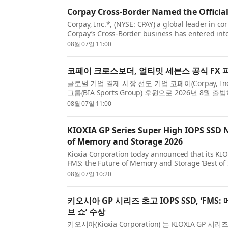
Corpay Cross-Border Named the Official
Corpay, Inc.*, (NYSE: CPAY) a global leader in c
Corpay’s Cross-Border business has entered int
rugby sevens championship backed by BIA Sport
08월 07일 11:00
코페이 크로스보더, 얼티밋 세븐스 공식 FX
글로벌 기업 결제 시장 선도 기업 코페이(Corpay, Inc
그룹(BIA Sports Group) 후원으로 2026년 
스(Ultimate Sevens)’와 계약을 체결했다. 이번 계...
08월 07일 11:00
KIOXIA GP Series Super High IOPS SSD N
of Memory and Storage 2026
Kioxia Corporation today announced that its K
FMS: the Future of Memory and Storage ‘Best of S
The Best of Show Awards recognize product and s
08월 07일 10:20
키오시아 GP 시리즈 초고 IOPS SSD, ‘FMS
브 쇼’ 수상
키오시아(Kioxia Corporation) 는 KIOXIA GP 