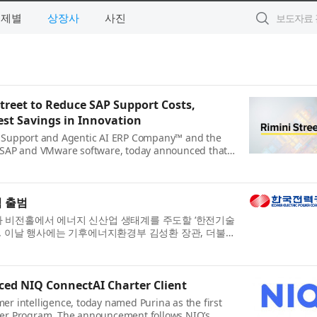
주제별
상장사
사진
reet to Reduce SAP Support Costs,
est Savings in Innovation
re Support and Agentic AI ERP Company™ and the
e, SAP and VMware software, today announced that
ately held c...
식 출범
 본사 비전홀에서 에너지 신산업 생태계를 주도할 ‘한전기술
. 이날 행사에는 기후에너지환경부 김성환 장관, 더불어
ced NIQ ConnectAI Charter Client
er intelligence, today named Purina as the first
rter Program. The announcement follows NIQ’s