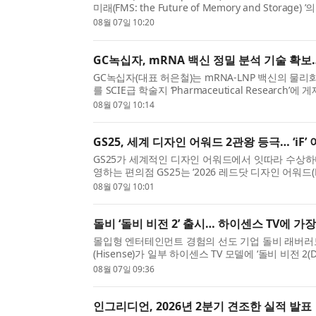
미래(FMS: the Future of Memory and Storage)
트 오브 쇼(Best of Show)’ 상을 수상했다고 발표했다.
08월 07일 10:20
GC녹십자, mRNA 백신 정밀 분석 기술 확보
GC녹십자(대표 허은철)는 mRNA-LNP 백신의 물
를 SCIE급 학술지 ‘Pharmaceutical Resear
시 신속한 개발과 배포가 가능한 혁신적 모달리티(Modal
08월 07일 10:14
GS25, 세계 디자인 어워드 2관왕 등극… ‘iF
GS25가 세계적인 디자인 어워드에서 잇따라 수상하
영하는 편의점 GS25는 ‘2026 레드닷 디자인 어워드(R
에서 본상을 수상했다고 7일 밝혔다. 이번 수상으로 GS
08월 07일 10:01
돌비 ‘돌비 비전 2’ 출시… 하이센스 TV에 가
몰입형 엔터테인먼트 경험의 선도 기업 돌비 래버러토리스(
(Hisense)가 일부 하이센스 TV 모델에 ‘돌비 비전 2(
해 더 많은 모델에 확대 적용할 계획이라고 밝혔다...
08월 07일 09:36
인그리디언, 2026년 2분기 견조한 실적 발표