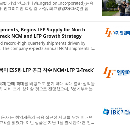
 인그리디언(Ingredion Incorporated)(뉴욕
다. 인그리디언 회장 겸 사장, 최고경영자(CEO)인 짐 잘
..
ipments, Begins LFP Supply for North
Track NCM and LFP Growth Strategy
ed record-high quarterly shipments driven by
ls. The company expects annual NCM shipments to
erate its...
SS향 LFP 공급 착수 NCM+LFP ‘2-Track’
재 판매 확대를 바탕으로 분기 역대 최대 출하 실적을
계획 대비 크게 상회할 것으로 전망했으며, 3분기부터는
...
저신용자 등 취약계층의 금융 접근성 제고를 위해 비대면
다고 6일 밝혔다. 이번 상품은 지난 1월 출시한 대면 전용