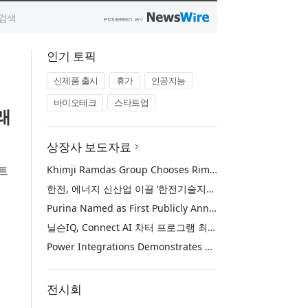
인기 토픽
신제품 출시
휴가
인공지능
바이오테크
스타트업
래
상장사 보도자료
트
Khimji Ramdas Group Chooses Rimini Street to Reduce SAP Support Costs, Protect 700+ Customizations and Reinvest Savings in Innovation
한전, 에너지 신산업 이끌 ‘한전기술지주’ 공식 출범
Purina Named as First Publicly Announced NIQ ConnectAI Charter Client
닐슨IQ, Connect AI 차터 프로그램 최초 고객사 ‘퓨리나’ 선정
Power Integrations Demonstrates World’s First 2200 V GaN Technology for Next-Era High-Voltage Power Systems
전시회