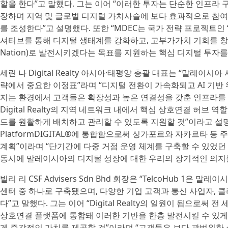
할을 한다”고 말했다. 그는 이어 “이러한 투자는 단순한 인프라
장하며 지역 및 글로벌 디지털 가치사슬에 보다 효과적으로 참여
를 조성한다”고 설명했다. 또한 “MDEC는 국가 전략 프로젝트인 ‘말레이
셔티브를 통해 디지털 생태계를 강화하고, 고부가가치 기회를 창출하
Nation)로 발전시키겠다는 목표를 지원하는 핵심 디지털 투자
세린 나 Digital Realty 아시아·태평양 총괄 대표는 “말레이시아 
략에서 중요한 이정표”라며 “디지털 전환이 가속화되고 AI 기
지는 환경에서 고객들은 확장성과 높은 연결성을 갖춘 인프라를 
Digital Realty의 지역 네트워크 내에서 핵심 상호연결 허브
드를 원활하게 배치하고 관리할 수 있도록 지원할 것”이라고 설
PlatformDIGITAL®에 통합함으로써 싱가포르와 자카르타 
계획”이라며 “단기간에 다중 거점 운영 체계를 구축할 수 있었던
동시에 말레이시아의 디지털 성장에 대한 우리의 장기적인 의지
빌리 리 CSF Advisers Sdn Bhd 회장은 “TelcoHub 1
센터 중 하나로 구축됐으며, 다양한 기업 고객과 통신 사업자,
다”고 말했다. 그는 이어 “Digital Realty의 일원이 됨으로
상호연결 플랫폼에 통합돼 이러한 기반을 한층 발전시킬 수 있게 
게 즉각적인 가치를 제공할 것”이라며 “고객들은 보다 광범위한 