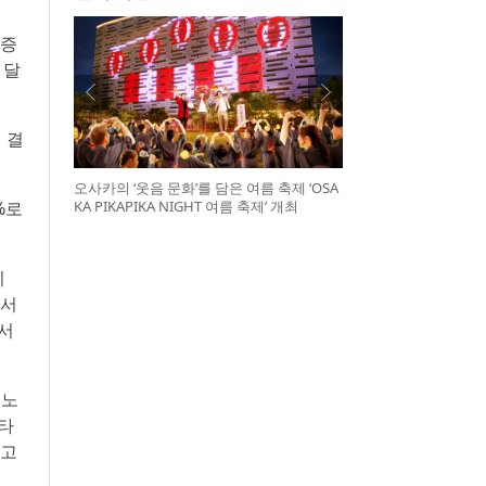
장증
 달
 결
오사카의 ‘웃음 문화’를 담은 여름 축제 ‘OSA
KA PIKAPIKA NIGHT 여름 축제’ 개최
%로
이
에서
에서
 노
나타
다고