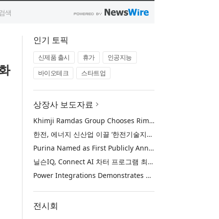
인기 토픽
신제품 출시
휴가
인공지능
강화
바이오테크
스타트업
상장사 보도자료
Khimji Ramdas Group Chooses Rimini Street to Reduce SAP Support Costs, Protect 700+ Customizations and Reinvest Savings in Innovation
한전, 에너지 신산업 이끌 ‘한전기술지주’ 공식 출범
Purina Named as First Publicly Announced NIQ ConnectAI Charter Client
닐슨IQ, Connect AI 차터 프로그램 최초 고객사 ‘퓨리나’ 선정
Power Integrations Demonstrates World’s First 2200 V GaN Technology for Next-Era High-Voltage Power Systems
전시회