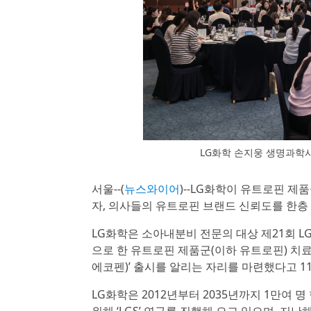
LG화학 손지웅 생명과학
서울--(
뉴스와이어
)--LG화학이 유트로핀 제
자, 의사들의 유트로핀 브랜드 신뢰도를 한층 
LG화학은 소아내분비 전문의 대상 제21회 LGS
으로 한 유트로핀 제품군(이하 유트로핀) 치
에코펜)’ 출시를 알리는 자리를 마련했다고 1
LG화학은 2012년부터 2035년까지 1만여