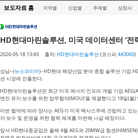
보도자료 홈
지역별
산업별
주제별
상장사
HD현대마린솔루션, 미국 데이터센터 ‘전력
2026-05-18 13:43
출처:
HD현대마린솔루션
(코스피
443060
)
성남--(
뉴스와이어
)--HD현대 해양산업 분야 종합 솔루션 기업
션 시장에 진출한다.
HD현대마린솔루션은 최근 미국 에너지 인프라 개발 기업 AEG(Aper
엔진 유지·보수를 위한 업무협약(MOU)’을 체결했다고 18일(월)
이번 협약에 따라 양사는 AEG가 미국 텍사스주에 건립하고 있는
지·보수 및 운영을 위한 협력 체계를 마련해 나갈 예정이다.
앞서 HD현대중공업은 올해 4월 AEG와 20MW급 힘센(HiMSE
전력용 발전설비에 대한 공급계약을 체결한 바 있다.